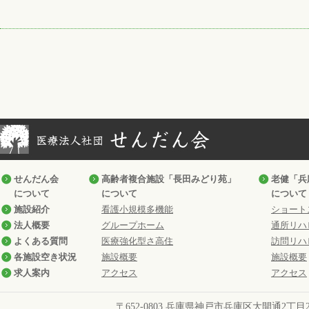
せんだん会
高齢者複合施設「長田みどり苑」
老健「兵
について
について
について
施設紹介
看護小規模多機能
ショート
法人概要
グループホーム
通所リハ
よくある質問
医療強化型さ高住
訪問リハ
各施設空き状況
施設概要
施設概要
求人案内
アクセス
アクセス
〒652-0803 兵庫県神戸市兵庫区大開通2丁目2番1号