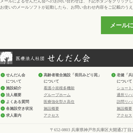
メールによるせんだん会へのお問い合わせは、下記ボタンをクリックし
お使いのメールソフトが起動したら、お問い合わせ内容をご記載のうえ
メール
せんだん会
高齢者複合施設「長田みどり苑」
老健「兵
について
について
について
施設紹介
看護小規模多機能
ショート
法人概要
グループホーム
通所リハ
よくある質問
医療強化型さ高住
訪問リハ
各施設空き状況
施設概要
施設概要
求人案内
アクセス
アクセス
〒652-0803 兵庫県神戸市兵庫区大開通2丁目2番1号